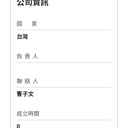
公司資訊
國 家
台灣
負 責 人
聯 絡 人
曹子文
成立時間
0