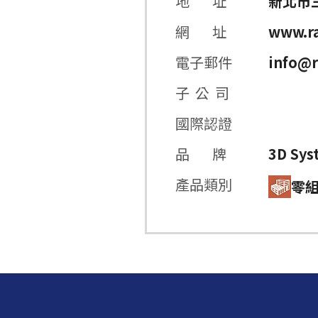
地 址
新北市三
網 址
www.ra
電子郵件
info@r
子 公 司
國際認證
品 牌
3D Sys
產品類別
零