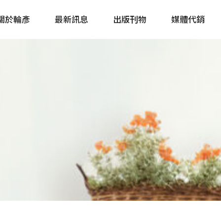
關於輪彥
最新訊息
出版刊物
媒體代銷
自行車&電動車市場快訊
單車誌 Cycling 
Bike & E-Bike Market
簡體版 單車志 Bicy
Update
戶外探索 Outsid
主題書籍