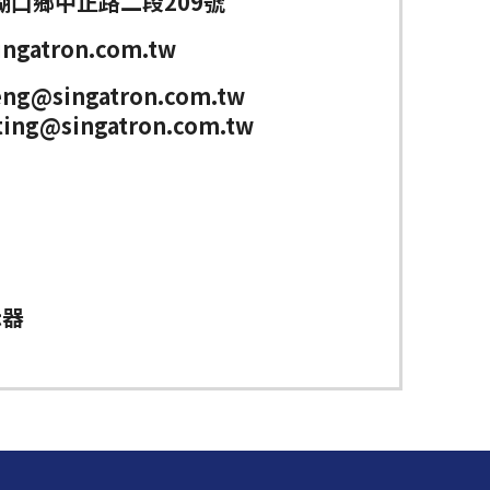
湖口鄉中正路二段209號
ngatron.com.tw
eng@singatron.com.tw
ing@singatron.com.tw
示器