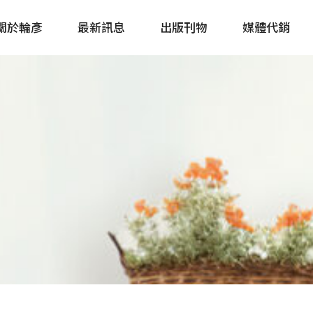
關於輪彥
最新訊息
出版刊物
媒體代銷
自行車&電動車市場快訊
單車誌 Cycling 
Bike & E-Bike Market
簡體版 單車志 Bicy
Update
戶外探索 Outsid
主題書籍