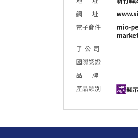
地 址
新竹縣
網 址
www.si
電子郵件
mio-p
market
子 公 司
國際認證
品 牌
產品類別
顯