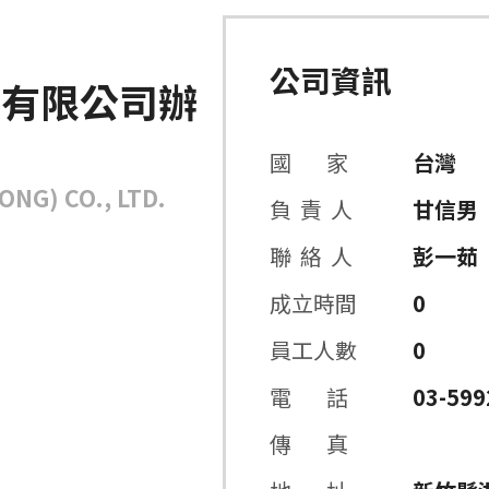
公司資訊
）有限公司辦
國 家
台灣
NG) CO., LTD.
負 責 人
甘信男
聯 絡 人
彭一茹
成立時間
0
員工人數
0
電 話
03-599
傳 真