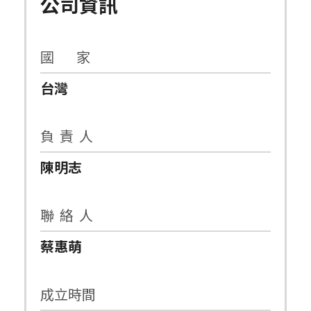
公司資訊
國 家
台灣
負 責 人
陳明志
聯 絡 人
蔡惠萌
成立時間