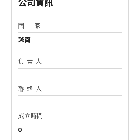
公司資訊
國 家
越南
負 責 人
聯 絡 人
成立時間
0