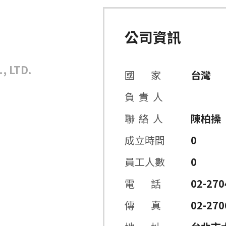
公司資訊
司
, LTD.
國 家
台灣
負 責 人
聯 絡 人
陳柏操
成立時間
0
員工人數
0
電 話
02-270
傳 真
02-270