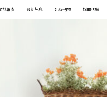
關於輪彥
最新訊息
出版刊物
媒體代銷
自行車&電動車市場快訊
單車誌 Cycling 
Bike & E-Bike Market
簡體版 單車志 Bicy
Update
戶外探索 Outsid
主題書籍