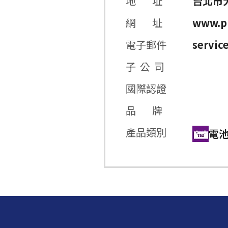
地 址
台北市
網 址
www.p
電子郵件
servic
子 公 司
國際認證
品 牌
產品類別
電