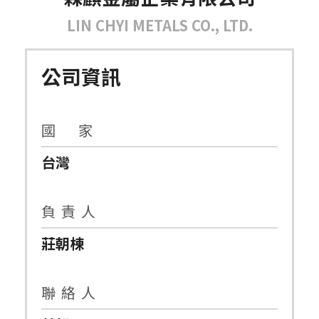
LIN CHYI METALS CO., LTD.
公司資訊
國 家
台灣
負 責 人
莊朝棟
聯 絡 人