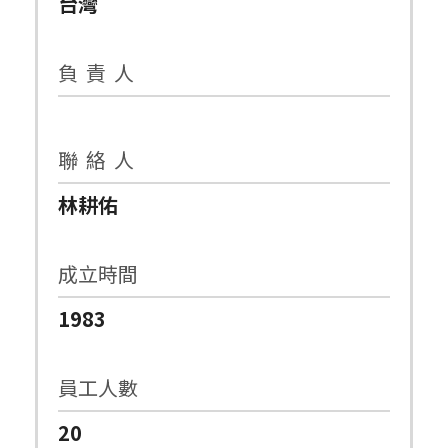
台灣
負 責 人
聯 絡 人
林耕佑
成立時間
1983
員工人數
20