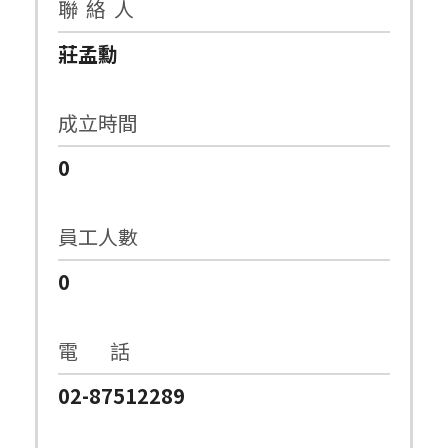
聯 絡 人
莊孟勳
成立時間
0
員工人數
0
電 話
02-87512289