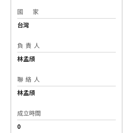
國 家
台灣
負 責 人
林孟頎
聯 絡 人
林孟頎
成立時間
0