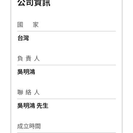
公司資訊
國 家
台灣
負 責 人
吳明鴻
聯 絡 人
吳明鴻 先生
成立時間