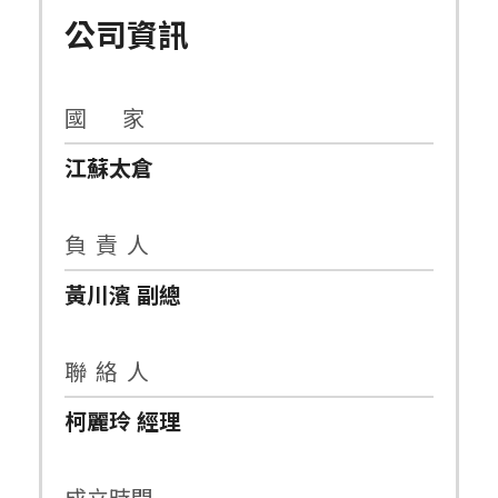
公司資訊
國 家
江蘇太倉
負 責 人
黃川濱 副總
聯 絡 人
柯麗玲 經理
成立時間