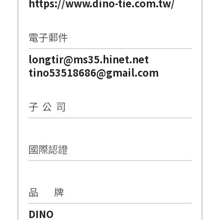
https://www.dino-tie.com.tw/
電子郵件
longtir@ms35.hinet.net
tino53518686@gmail.com
子 公 司
國際認證
品 牌
DINO