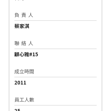
負 責 人
蔡家淇
聯 絡 人
顧心雅#15
成立時間
2011
員工人數
25