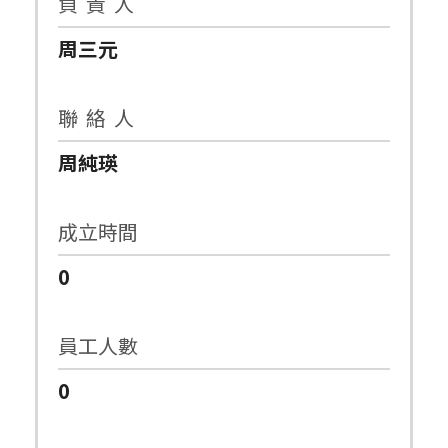
負 責 人
周三元
聯 絡 人
周純瑛
成立時間
0
員工人數
0