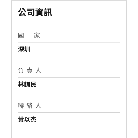
公司資訊
國 家
深圳
負 責 人
林訓民
聯 絡 人
黃以杰