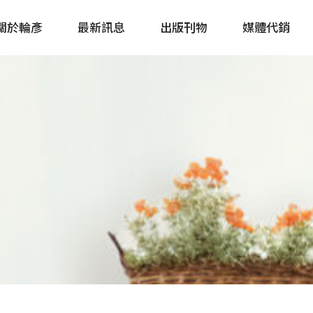
關於輪彥
最新訊息
出版刊物
媒體代銷
自行車&電動車市場快訊
單車誌 Cycling 
Bike & E-Bike Market
簡體版 單車志 Bicy
Update
戶外探索 Outsid
主題書籍