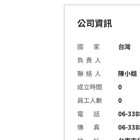
公司資訊
國 家
台灣
負 責 人
司
聯 絡 人
陳小姐
成立時間
0
員工人數
0
電 話
06-338
傳 真
06-338