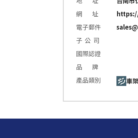
地 址
台南市
網 址
https:
電子郵件
sales@
子 公 司
國際認證
品 牌
產品類別
車