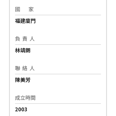
國 家
福建廈門
負 責 人
林靖朗
聯 絡 人
陳美芳
成立時間
2003