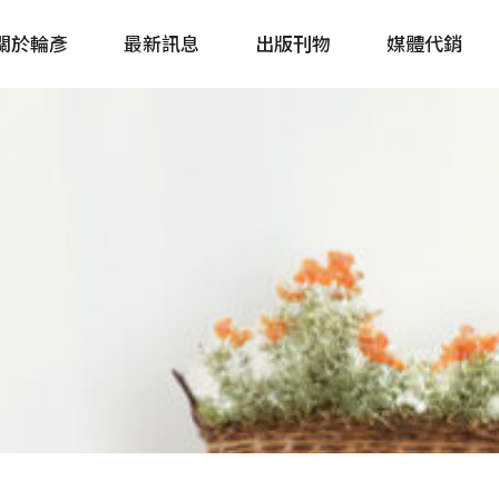
關於輪彥
最新訊息
出版刊物
媒體代銷
自行車&電動車市場快訊
單車誌 Cycling 
Bike & E-Bike Market
簡體版 單車志 Bicy
Update
戶外探索 Outsid
主題書籍