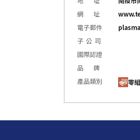
地 址
南投市
網 址
www.te
電子郵件
plasma
子 公 司
國際認證
品 牌
產品類別
零