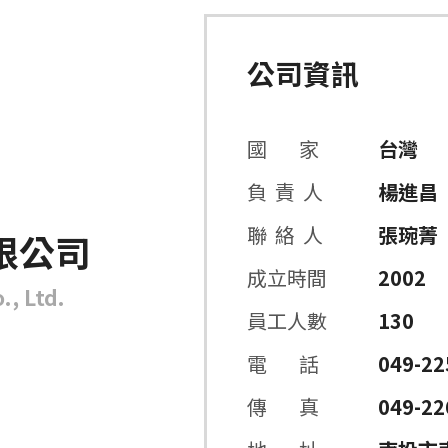
公司資訊
國 家
台灣
負 責 人
楊進昌
聯 絡 人
張琬菁
限公司
成立時間
2002
, Ltd.
員工人數
130
電 話
049-22
傳 真
049-22