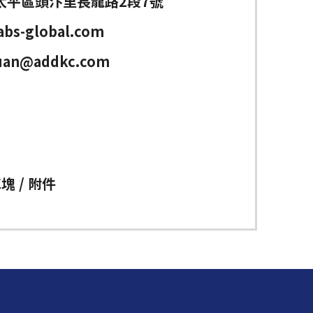
太平區頭汴里長龍路2段7號
bs-global.com
iuan@addkc.com
塊 / 附件