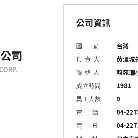
公司資訊
國 家
台灣
限公司
負 責 人
黃潭城
CORP.
聯 絡 人
賴宛珊
成立時間
1981
員工人數
9
電 話
04-227
傳 真
04-227