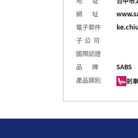
地 址
台中市
網 址
www.sa
電子郵件
ke.ch
子 公 司
國際認證
品 牌
SABS
產品類別
剎車