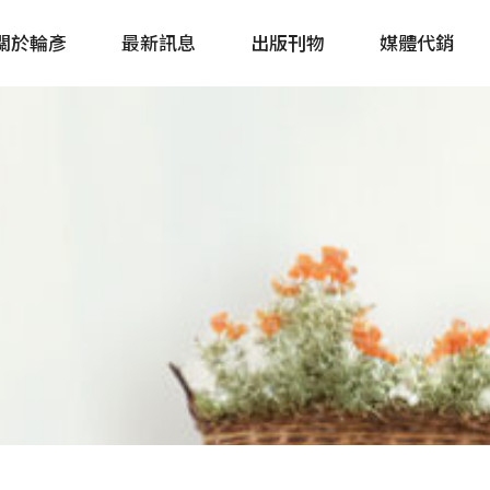
關於輪彥
最新訊息
出版刊物
媒體代銷
自行車&電動車市場快訊
單車誌 Cycling 
Bike & E-Bike Market
簡體版 單車志 Bicy
Update
戶外探索 Outsid
主題書籍