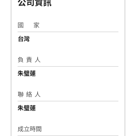
公司資訊
國 家
台灣
負 責 人
朱璧蓮
聯 絡 人
朱璧蓮
成立時間