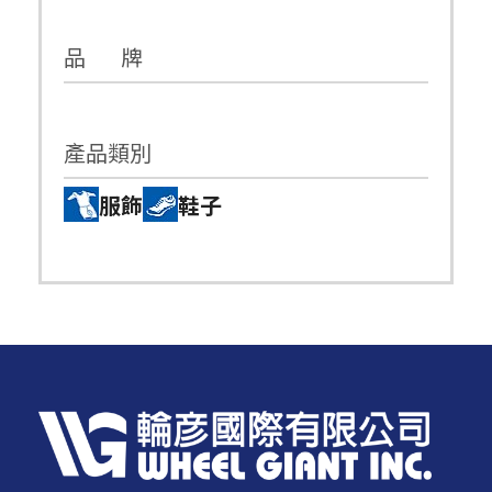
品 牌
產品類別
服飾
鞋子