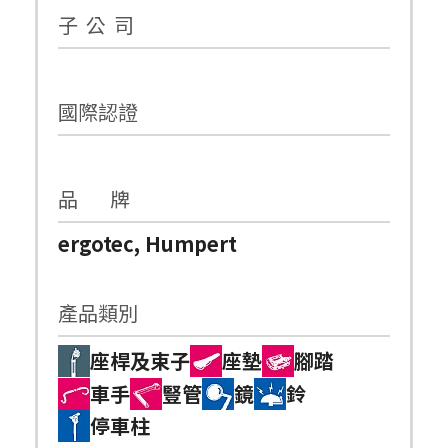
子 公 司
國際認證
品 牌
ergotec, Humpert
產品類別
座桿及束子
座墊
腳踏
車手
豎管
鏡
鈴
停車柱