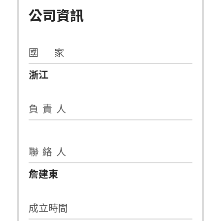
公司資訊
國 家
浙江
負 責 人
聯 絡 人
詹建東
成立時間