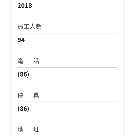
2018
員工人數
94
電 話
(86)
傳 真
(86)
地 址