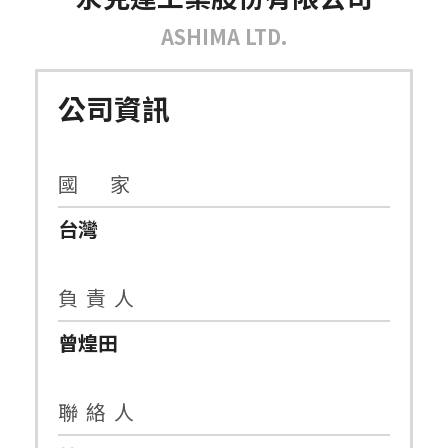
ASHIMA LTD.
公司資訊
國 家
台灣
負 責 人
曾煌田
聯 絡 人