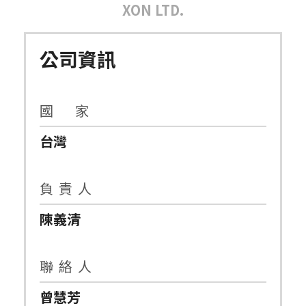
XON LTD.
公司資訊
國 家
台灣
負 責 人
陳義清
聯 絡 人
曾慧芳