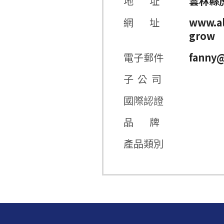
地 址
雲林縣
網 址
www.al
grow
電子郵件
fanny@
子 公 司
國際認證
品 牌
產品類別