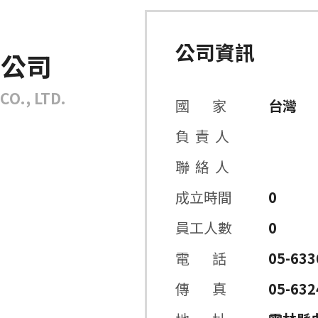
公司資訊
限公司
O., LTD.
國 家
台灣
負 責 人
聯 絡 人
成立時間
0
員工人數
0
電 話
05-633
傳 真
05-632