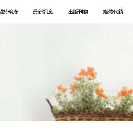
關於輪彥
最新訊息
出版刊物
媒體代銷
自行車&電動車市場快訊
單車誌 Cycling 
Bike & E-Bike Market
簡體版 單車志 Bicy
Update
戶外探索 Outsid
主題書籍