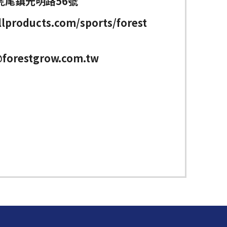
虎尾鎮光明路56號
lproducts.com/sports/forest
forestgrow.com.tw