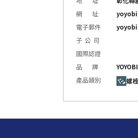
地 址
彰化縣
網 址
yoyobi
電子郵件
yoyob
子 公 司
國際認證
品 牌
YOYOB
產品類別
螺