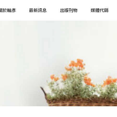
關於輪彥
最新訊息
出版刊物
媒體代銷
自行車&電動車市場快訊
單車誌 Cycling 
Bike & E-Bike Market
簡體版 單車志 Bicy
Update
戶外探索 Outsid
主題書籍