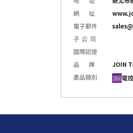
地 址
新北市
網 址
www.jo
電子郵件
sales@
子 公 司
國際認證
品 牌
JOIN T
產品類別
電