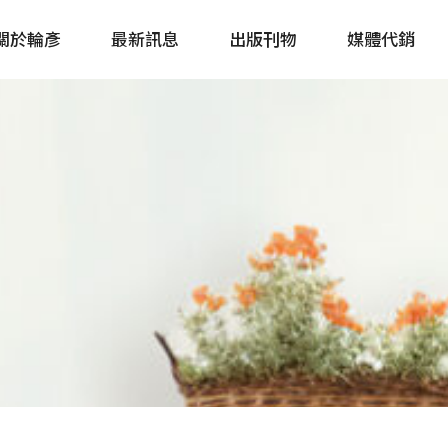
關於輪彥
最新訊息
出版刊物
媒體代銷
自行車&電動車市場快訊
單車誌 Cycling 
Bike & E-Bike Market
簡體版 單車志 Bicy
Update
戶外探索 Outsid
主題書籍