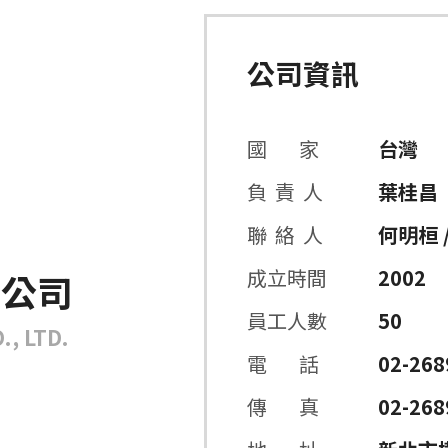
公司資訊
國 家
台灣
負 責 人
葉桂昌
聯 絡 人
何明桓 
成立時間
2002
限公司
員工人數
50
, LTD.
電 話
02-268
傳 真
02-268