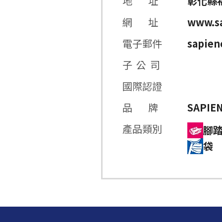
地 址
彰化縣
網 址
www.s
電子郵件
sapie
子 公 司
國際認證
品 牌
SAPIE
產品類別
腳
袋