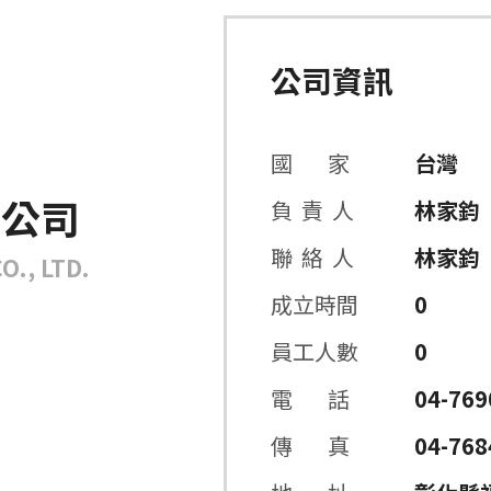
公司資訊
國 家
台灣
限公司
負 責 人
林家鈞
聯 絡 人
林家鈞
., LTD.
成立時間
0
員工人數
0
電 話
04-769
傳 真
04-768