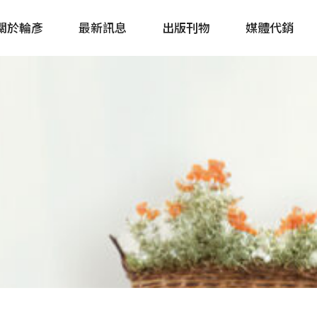
關於輪彥
最新訊息
出版刊物
媒體代銷
自行車&電動車市場快訊
單車誌 Cycling 
Bike & E-Bike Market
簡體版 單車志 Bicy
Update
戶外探索 Outsid
主題書籍