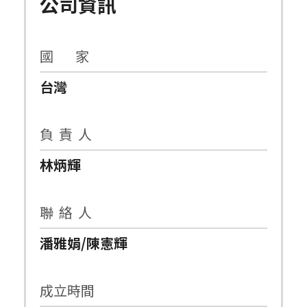
公司資訊
國 家
台灣
負 責 人
林炳輝
聯 絡 人
潘雅娟/陳憲輝
成立時間