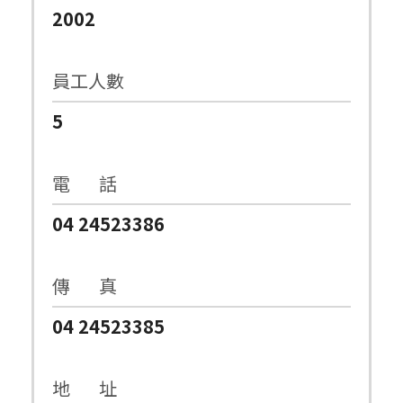
2002
員工人數
5
電 話
04 24523386
傳 真
04 24523385
地 址