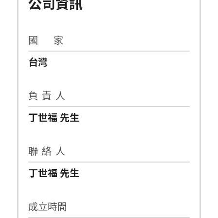
公司資訊
國 家
台灣
負 責 人
丁世福 先生
聯 絡 人
丁世福 先生
成立時間