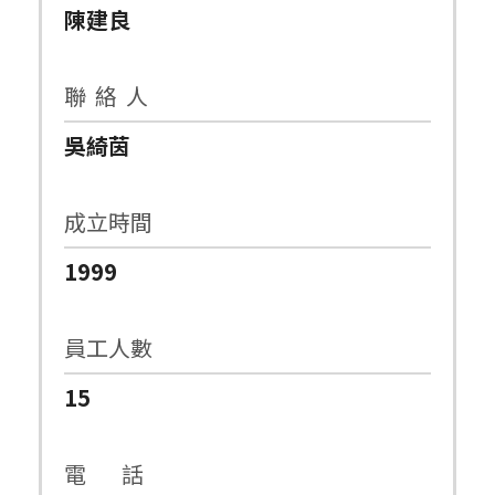
陳建良
聯 絡 人
吳綺茵
成立時間
1999
員工人數
15
電 話