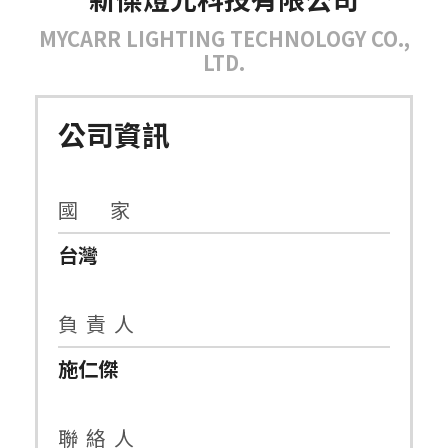
MYCARR LIGHTING TECHNOLOGY CO.,
LTD.
公司資訊
國 家
台灣
負 責 人
施仁傑
聯 絡 人