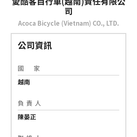
愛酷客自行車(越南)責任有限公
司
Acoca Bicycle (Vietnam) CO., LTD.
公司資訊
國 家
越南
負 責 人
陳晏正