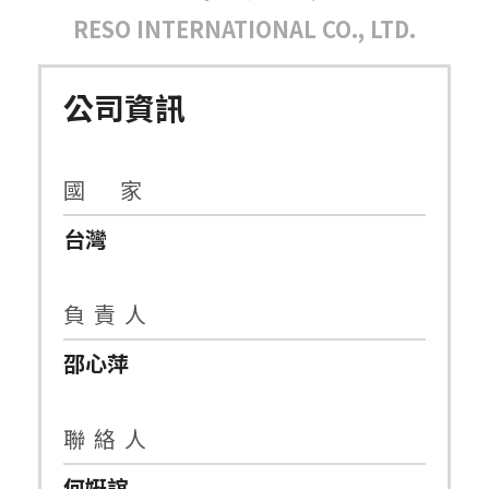
RESO INTERNATIONAL CO., LTD.
公司資訊
國 家
台灣
負 責 人
邵心萍
聯 絡 人
何姸誼