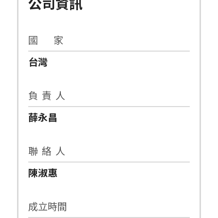
公司資訊
國 家
台灣
負 責 人
薛永昌
聯 絡 人
陳淑惠
成立時間