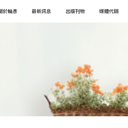
關於輪彥
最新訊息
出版刊物
媒體代銷
自行車&電動車市場快訊
單車誌 Cycling 
Bike & E-Bike Market
簡體版 單車志 Bicy
Update
戶外探索 Outsid
主題書籍