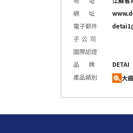
地 址
江蘇省
網 址
www.d
電子郵件
detai1
子 公 司
國際認證
品 牌
DETAI
產品類別
大