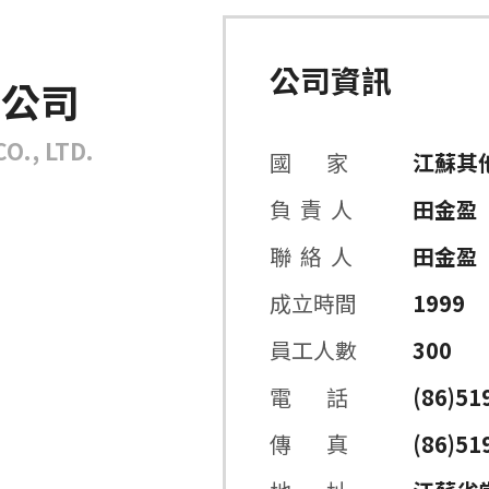
公司資訊
限公司
O., LTD.
國 家
江蘇其
負 責 人
田金盈
聯 絡 人
田金盈
成立時間
1999
員工人數
300
電 話
(86)51
傳 真
(86)51