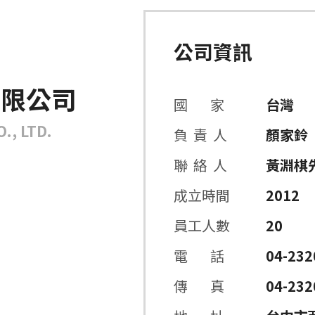
公司資訊
有限公司
國 家
台灣
., LTD.
負 責 人
顏家鈴
聯 絡 人
黃淵棋
成立時間
2012
員工人數
20
電 話
04-232
傳 真
04-232