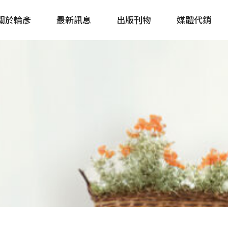
關於輪彥
最新訊息
出版刊物
媒體代銷
自行車&電動車市場快訊
單車誌 Cycling 
Bike & E-Bike Market
簡體版 單車志 Bicy
Update
戶外探索 Outsid
主題書籍