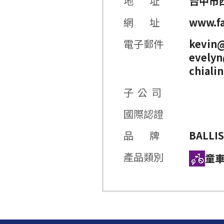
地 址
台中市
網 址
www.fa
電子郵件
kevin@
evelyn
chiali
子 公 司
國際認證
品 牌
BALLIS
產品類別
童