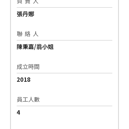
負 責 人
張丹娜
聯 絡 人
陳秉嘉/翁小姐
成立時間
2018
員工人數
4