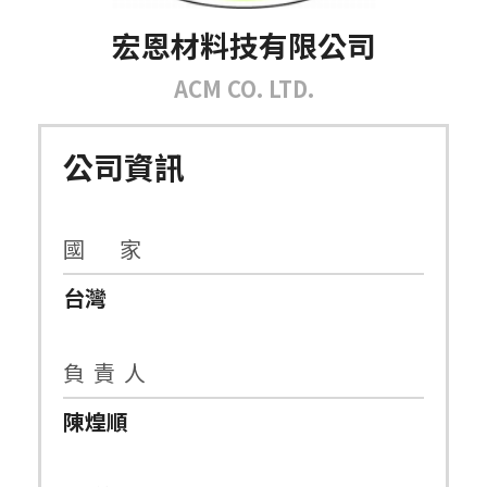
宏恩材料技有限公司
ACM CO. LTD.
公司資訊
國 家
台灣
負 責 人
陳煌順