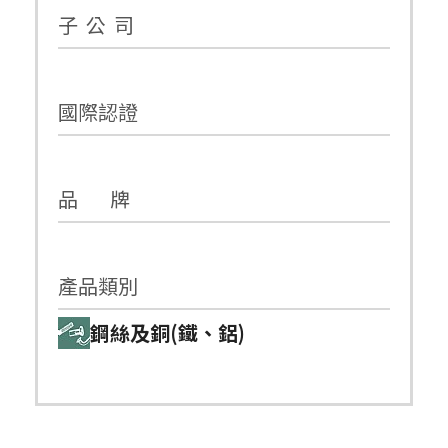
子 公 司
國際認證
品 牌
產品類別
鋼絲及銅(鐵、鋁)