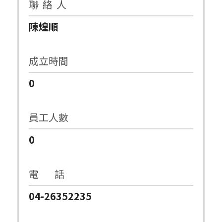
聯 絡 人
陳煌順
成立時間
0
員工人數
0
電 話
04-26352235