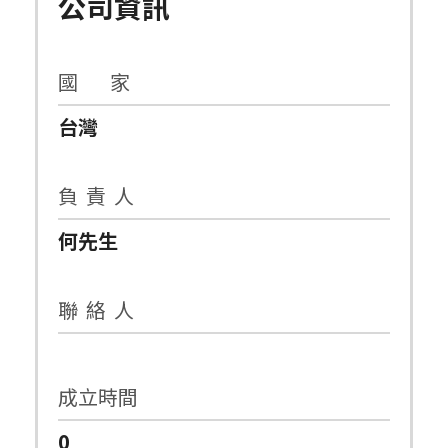
公司資訊
國 家
台灣
負 責 人
何先生
聯 絡 人
成立時間
0