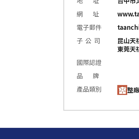
地 址
台中市
網 址
www.ta
電子郵件
taanch
子 公 司
昆山天
東莞天
國際認證
品 牌
產品類別
整