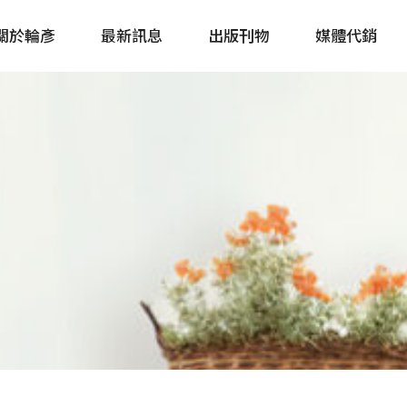
關於輪彥
最新訊息
出版刊物
媒體代銷
自行車&電動車市場快訊
單車誌 Cycling 
Bike & E-Bike Market
簡體版 單車志 Bicy
Update
戶外探索 Outsid
主題書籍