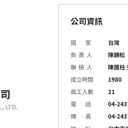
公司資訊
國 家
台灣
負 責 人
陳錦松
聯 絡 人
陳國柱 
成立時間
1980
公司
員工人數
21
電 話
04-243
, LTD.
傳 真
04-243