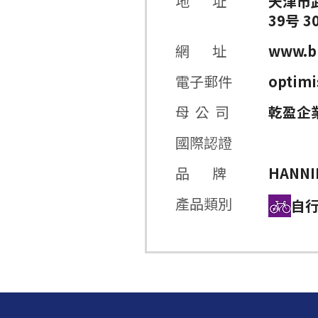
地 址
天津市
39号 3
網 址
www.b
電子郵件
optimi
母 公 司
乾盈企
國際認證
品 牌
HANNI
產品類別
自