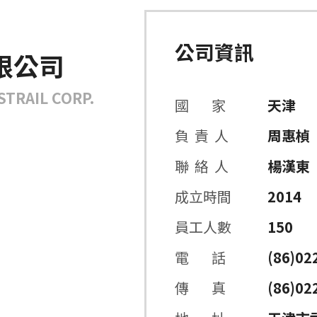
公司資訊
限公司
STRAIL CORP.
國 家
天津
負 責 人
周惠楨
聯 絡 人
楊漢東
成立時間
2014
員工人數
150
電 話
(86)02
傳 真
(86)02