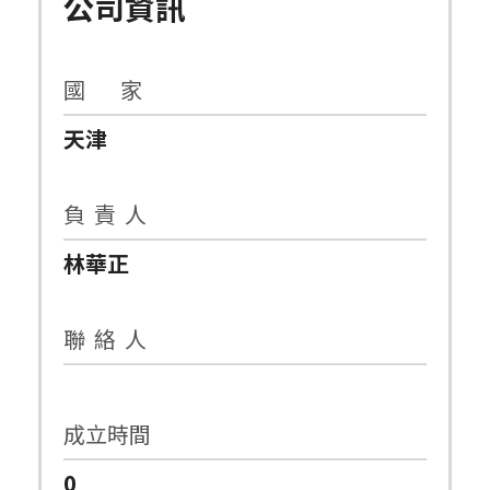
公司資訊
國 家
天津
負 責 人
林華正
聯 絡 人
成立時間
0