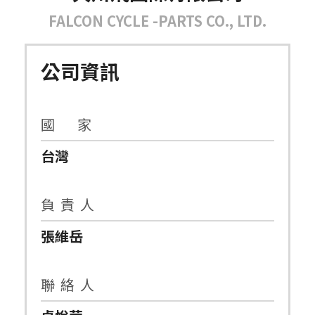
FALCON CYCLE -PARTS CO., LTD.
公司資訊
國 家
台灣
負 責 人
張維岳
聯 絡 人