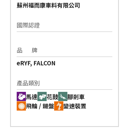
蘇州福而康車料有限公司
國際認證
品 牌
eRYF, FALCON
產品類別
馬達
花鼓
腳剎車
飛輪 / 鏈盤
變速裝置