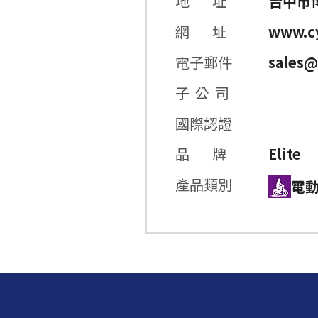
地 址
台中市博
網 址
www.cy
電子郵件
sales@
子 公 司
國際認證
品 牌
Elite
產品類別
電動