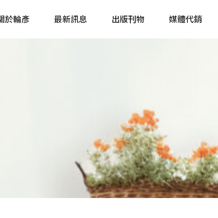
關於輪彥
最新訊息
出版刊物
媒體代銷
自行車&電動車市場快訊
單車誌 Cycling 
Bike & E-Bike Market
簡體版 單車志 Bicy
Update
戶外探索 Outsid
主題書籍