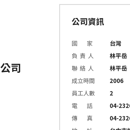
公司資訊
國 家
台灣
負 責 人
林平岳
限公司
聯 絡 人
林平岳
成立時間
2006
員工人數
2
電 話
04-232
傳 真
04-232