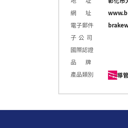
地 址
彰化市
網 址
www.b
電子郵件
brakew
子 公 司
國際認證
品 牌
產品類別
導管