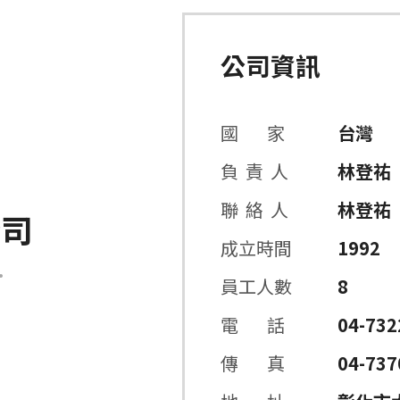
公司資訊
國 家
台灣
負 責 人
林登祐
聯 絡 人
林登祐
公司
成立時間
1992
.
員工人數
8
電 話
04-732
傳 真
04-737