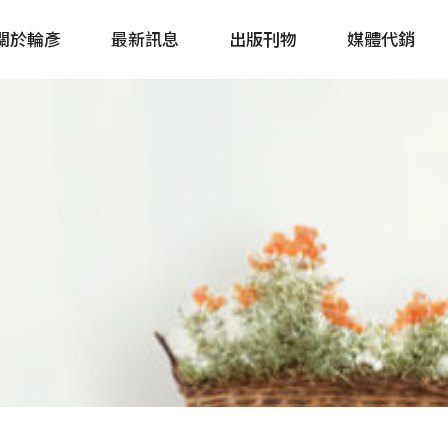
關於輪彥
最新訊息
出版刊物
媒體代銷
自行車&電動車市場快訊
單車誌 Cycling 
Bike & E-Bike Market
簡體版 單車志 Bicy
Update
戶外探索 Outsid
主題書籍