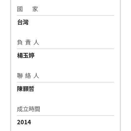
國 家
台灣
負 責 人
楊玉婷
聯 絡 人
陳顥哲
成立時間
2014