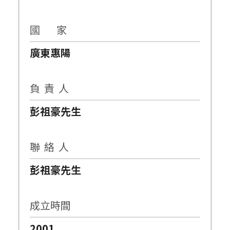
國 家
廣東惠陽
負 責 人
彭祖豪先生
聯 絡 人
彭祖豪先生
成立時間
2001