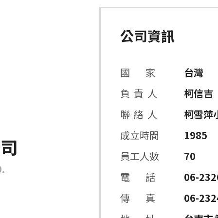
公司資訊
國 家
台灣
負 責 人
柯信吉
聯 絡 人
柯雪萍
成立時間
1985
公司
員工人數
70
.
電 話
06-232
傳 真
06-232