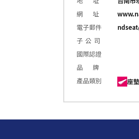
地 址
台南市
網 址
www.n
電子郵件
ndseat
子 公 司
國際認證
品 牌
產品類別
座