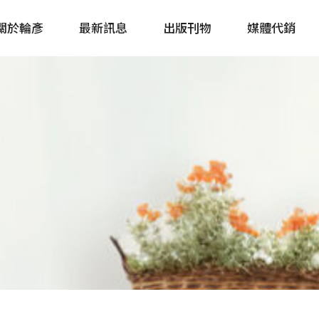
關於輪彥
最新訊息
出版刊物
媒體代銷
自行車&電動車市場快訊
單車誌 Cycling 
Bike & E-Bike Market
簡體版 單車志 Bicy
Update
戶外探索 Outsid
主題書籍