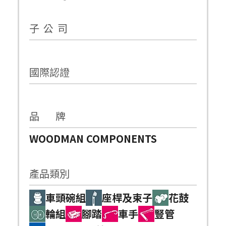
子 公 司
國際認證
品 牌
WOODMAN COMPONENTS
產品類別
車頭碗組
座桿及束子
花鼓
輪組
腳踏
車手
豎管