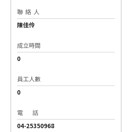
聯 絡 人
陳佳伶
成立時間
0
員工人數
0
電 話
04-25350968